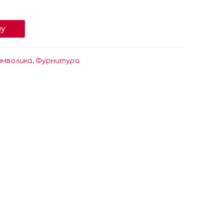
ну
имволика
,
Фурнитура