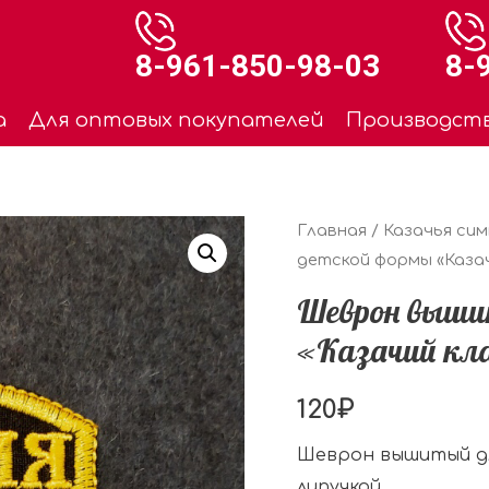
8-961-850-98-03
8-
а
Для оптовых покупателей
Производст
Главная
/
Казачья си
детской формы «Казач
Шеврон выши
«Казачий кл
120
₽
Шеврон вышитый дл
липучкой