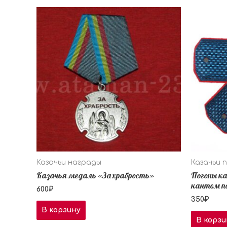
Казачьи награды
Казачьи 
Казачья медаль «За храбрость»
Погоны ка
кантом п
600
₽
350
₽
В корзину
В корзи