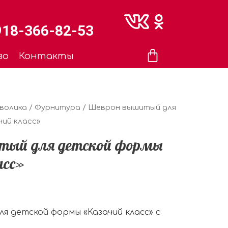
918-366-82-53
во
Контакты
мволика
/
Фурнитура
/ Шеврон вышитый для
ий класс»
тый для детской формы
асс»
я детской формы «Казачий класс» с