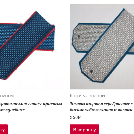
погоны
Казачьи погоны
зачьи темно-синие с красным
Погоны казачьи серебристые с
овседневные
васильковым кантом чистые
350
₽
ну
В корзину