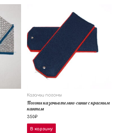
Казачьи погоны
Погоны казачьи темно-синие с красным
кантом
350
₽
В корзину