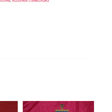
огоны
,
Казачья символика