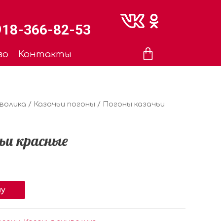
918-366-82-53
во
Контакты
мволика
/
Казачьи погоны
/ Погоны казачьи
ьи красные
ну