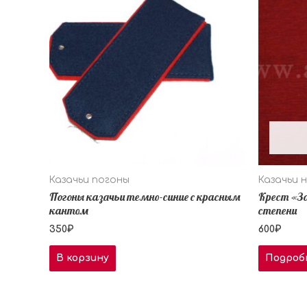
Казачьи погоны
Казачьи 
Погоны казачьи темно-синие с красным
Крест «За
кантом
степени
350
₽
600
₽
В корзину
Подроб