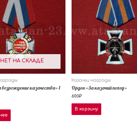
НЕТ НА СКЛАДЕ
награды
Казачьи награды
 возрождение казачества» 1
Орден «За казачий поход»
600
₽
В корзину
нее