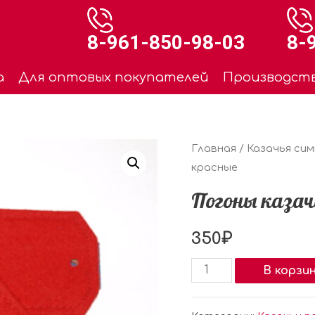
8-961-850-98-03
8-
а
Для оптовых покупателей
Производст
Главная
/
Казачья си
красные
Погоны казач
350
₽
В корзи