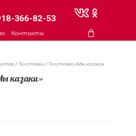
918-366-82-53
во
Контакты
иотов
/
Толстовки
/ Толстовка «Мы казаки»
Мы казаки»