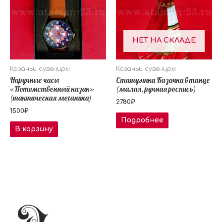
НЕТ НА СКЛАДЕ
Казачьи сувениры
Казачьи сувениры
Наручные часы
Статуэтка Казачка в танце
«Потомственный казак»
(малая, ручная роспись)
(тактическая механика)
2780
₽
1500
₽
Подробнее
В корзину