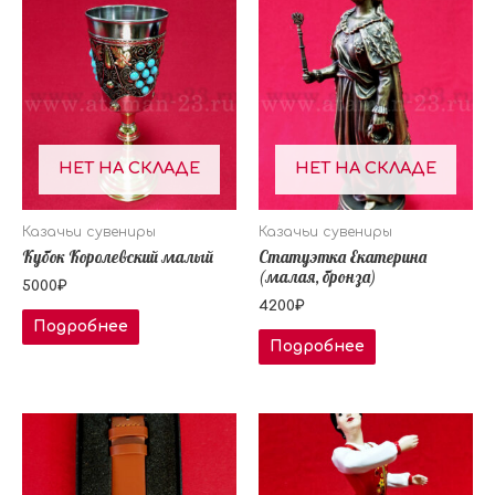
НЕТ НА СКЛАДЕ
НЕТ НА СКЛАДЕ
Казачьи сувениры
Казачьи сувениры
Кубок Королевский малый
Статуэтка Екатерина
(малая, бронза)
5000
₽
4200
₽
Подробнее
Подробнее