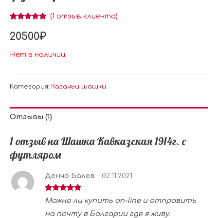
(
1
отзыв клиента)
Рейтинг
1
5.00
из 5 на
20500
₽
основе
опроса
пользователя
Нет в наличии
Категория:
Казачьи шашки
Отзывы (1)
1 отзыв на
Шашка Кавказская 1914г. с
футляром
Денчо Балев
–
02.11.2021
Оценка
5
из
Можно ли купить on-line и отправить
5
на почту в Болгарии где я живу.