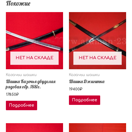
Похожие
НЕТ НА СКЛАДЕ
НЕТ НА СКЛАДЕ
Казачьи шашки
Казачьи шашки
Шашка Казачья двудолая
Шашка Джигитка
рядовая обр. 1881г.
19400
₽
17850
₽
Подробнее
Подробнее