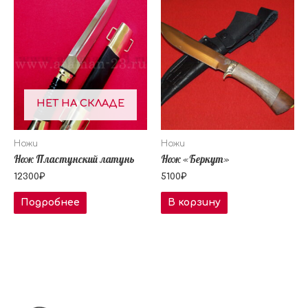
НЕТ НА СКЛАДЕ
Ножи
Ножи
Нож Пластунский латунь
Нож «Беркут»
12300
₽
5100
₽
Подробнее
В корзину