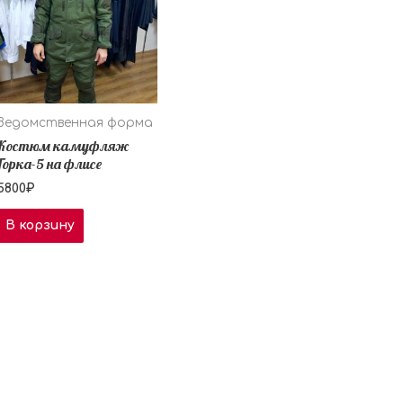
Ведомственная форма
Костюм камуфляж
Горка-5 на флисе
5800
₽
В корзину