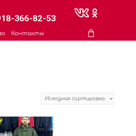
918-366-82-53
во
Контакты