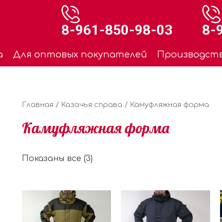
8-961-850-98-03
8-
а
Для оптовых покупателей
Производст
Главная
/
Казачья справа
/ Камуфляжная форма
Камуфляжная форма
Показаны все (3)